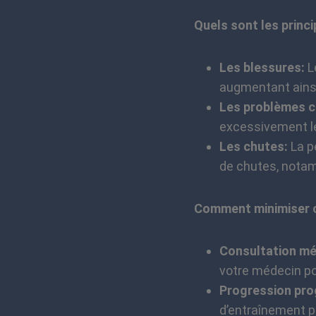
Quels sont les princi
Les blessures:
Le
augmentant ainsi 
Les problèmes c
excessivement le
Les chutes:
La pe
de chutes, notam
Comment minimiser c
Consultation mé
votre médecin pou
Progression pro
d’entraînement po