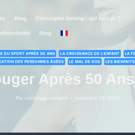
es
Blog
Christophe Delong : qui suis-je ?
nfidentialité
Blog
E DU SPORT APRÈS 50 ANS
LA CROISSANCE DE L'ENFANT
LA F
CATION DES PERSONNES ÂGÉES
LE MAL DE DOS
LES BIENFAIT
uger Après 50 An
Par
cdelong@orange.fr
novembre 26, 2024