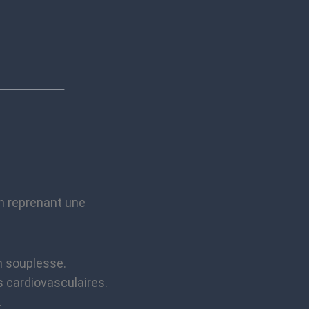
En reprenant une
n souplesse.
s cardiovasculaires.
.