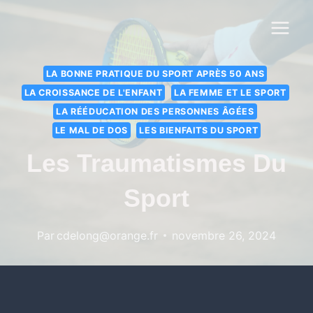
LA BONNE PRATIQUE DU SPORT APRÈS 50 ANS
LA CROISSANCE DE L'ENFANT
LA FEMME ET LE SPORT
LA RÉÉDUCATION DES PERSONNES ÂGÉES
LE MAL DE DOS
LES BIENFAITS DU SPORT
Les Traumatismes Du
Sport
Par
cdelong@orange.fr
novembre 26, 2024