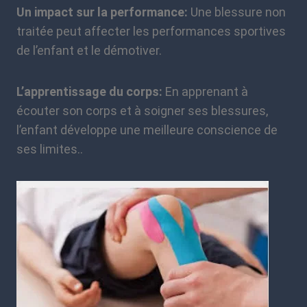
Un impact sur la performance:
Une blessure non
traitée peut affecter les performances sportives
de l’enfant et le démotiver.
L’apprentissage du corps:
En apprenant à
écouter son corps et à soigner ses blessures,
l’enfant développe une meilleure conscience de
ses limites..