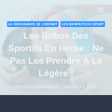
LA CROISSANCE DE L'ENFANT
LES BIENFAITS DU SPORT
Les Bobos Des
Sportifs En Herbe : Ne
Pas Les Prendre À La
Légère !
Par
cdelong@orange.fr
octobre 24, 2024