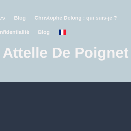
es
Blog
Christophe Delong : qui suis-je ?
nfidentialité
Blog
Attelle De Poignet