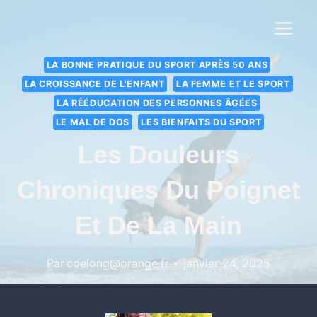
LA BONNE PRATIQUE DU SPORT APRÈS 50 ANS
LA CROISSANCE DE L'ENFANT
LA FEMME ET LE SPORT
LA RÉÉDUCATION DES PERSONNES ÂGÉES
LE MAL DE DOS
LES BIENFAITS DU SPORT
Les Douleurs
Chroniques Du Poignet
Et De La Main
Par
cdelong@orange.fr
janvier 24, 2025