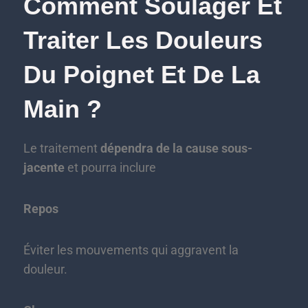
Comment Soulager Et
Traiter Les Douleurs
Du Poignet Et De La
Main ?
Le traitement
dépendra de la cause sous-
jacente
et pourra inclure
Repos
Éviter les mouvements qui aggravent la
douleur.