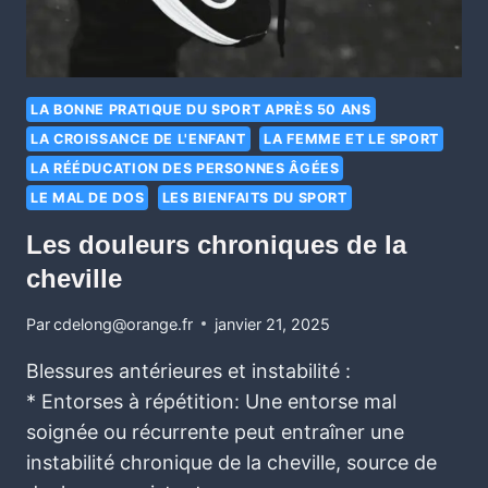
LA BONNE PRATIQUE DU SPORT APRÈS 50 ANS
LA CROISSANCE DE L'ENFANT
LA FEMME ET LE SPORT
LA RÉÉDUCATION DES PERSONNES ÂGÉES
LE MAL DE DOS
LES BIENFAITS DU SPORT
Les douleurs chroniques de la
cheville
Par
cdelong@orange.fr
janvier 21, 2025
Blessures antérieures et instabilité :
* Entorses à répétition: Une entorse mal
soignée ou récurrente peut entraîner une
instabilité chronique de la cheville, source de