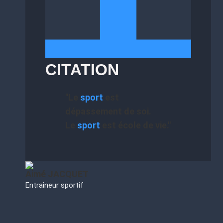
CITATION
"Le
sport
est
dépassement de soi.
Le
sport
est école de vie."
Aimé JACQUET
Entraineur sportif