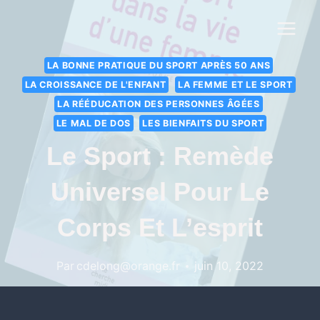
LA BONNE PRATIQUE DU SPORT APRÈS 50 ANS
LA CROISSANCE DE L'ENFANT
LA FEMME ET LE SPORT
LA RÉÉDUCATION DES PERSONNES ÂGÉES
LE MAL DE DOS
LES BIENFAITS DU SPORT
Le Sport : Remède
Universel Pour Le
Corps Et L’esprit
Par
cdelong@orange.fr
juin 10, 2022