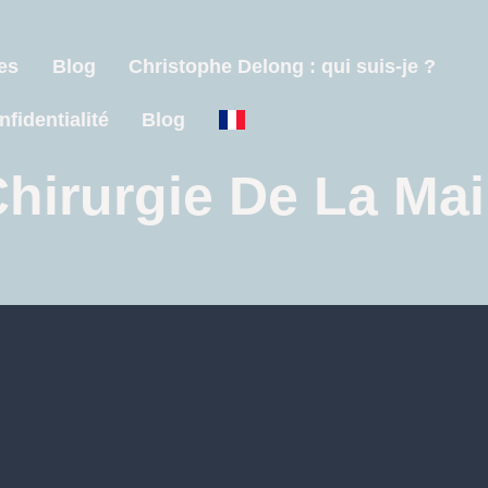
es
Blog
Christophe Delong : qui suis-je ?
nfidentialité
Blog
hirurgie De La Ma