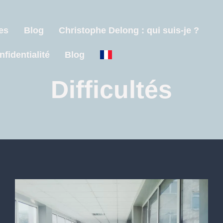
es
Blog
Christophe Delong : qui suis-je ?
nfidentialité
Blog
Difficultés