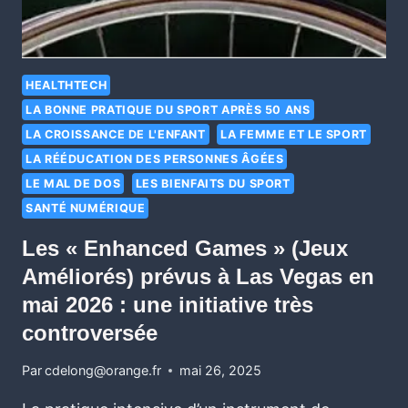
HEALTHTECH
LA BONNE PRATIQUE DU SPORT APRÈS 50 ANS
LA CROISSANCE DE L'ENFANT
LA FEMME ET LE SPORT
LA RÉÉDUCATION DES PERSONNES ÂGÉES
LE MAL DE DOS
LES BIENFAITS DU SPORT
SANTÉ NUMÉRIQUE
Les « Enhanced Games » (Jeux
Améliorés) prévus à Las Vegas en
mai 2026 : une initiative très
controversée
Par
cdelong@orange.fr
mai 26, 2025