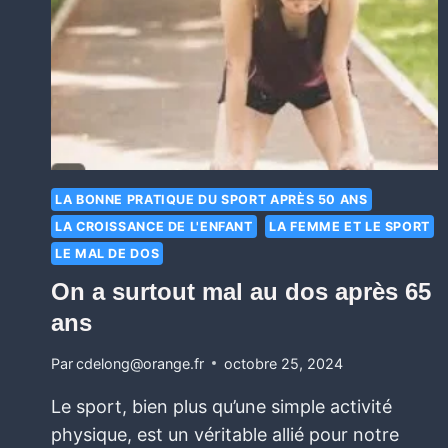
LA BONNE PRATIQUE DU SPORT APRÈS 50 ANS
LA CROISSANCE DE L'ENFANT
LA FEMME ET LE SPORT
LE MAL DE DOS
On a surtout mal au dos après 65
ans
Par
cdelong@orange.fr
octobre 25, 2024
Le sport, bien plus qu’une simple activité
physique, est un véritable allié pour notre