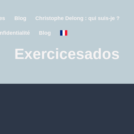
es
Blog
Christophe Delong : qui suis-je ?
nfidentialité
Blog
Exercicesados