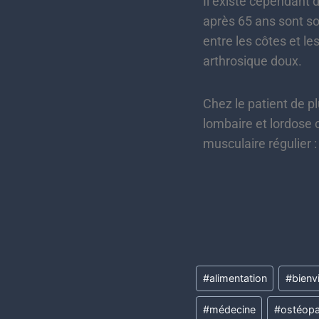
Il existe cependant 
après 65 ans sont so
entre les côtes et le
arthrosique doux.
Chez le patient de p
lombaire et lordose 
musculaire régulier 
#
alimentation
#
bienvie
#
médecine
#
ostéopa