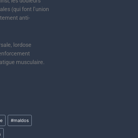
nsi, les douleurs
les (qui font l’union
itement anti-
sale, lordose
 renforcement
fatigue musculaire.
ie
#
maldos
s