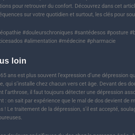
ons pour retrouver du confort. Découvrez dans cet articl
équences sur votre quotidien et surtout, les clés pour sou
téopathie #douleurschroniques #santédesos #posture #bie
rcicesados #alimentation #médecine #pharmacie
lus loin
65 ans est plus souvent l’expression d’une dépression q
e, qui s’installe chez chacun vers cet âge. Devant des dou
 l’arthrose, il faut toujours détecter une dépression ass
nt : on sait par expérience que le mal de dos devient de
 ! Le traitement de la dépression, s’il est accepté, soula
oureuses.