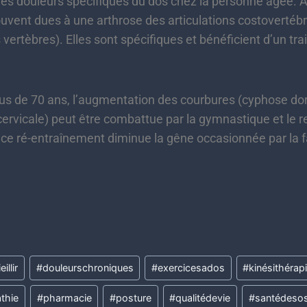
des douleurs spécifiques du dos chez la personne âgée. Ai
uvent dues à une arthrose des articulations costovertébra
s vertèbres). Elles sont spécifiques et bénéficient d’un tra
lus de 70 ans, l’augmentation des courbures (cyphose dor
cervicale) peut être combattue par la gymnastique et le
: ce ré-entraînement diminue la gêne occasionnée par la 
illir
#
douleurschroniques
#
exercicesados
#
kinésithérap
thie
#
pharmacie
#
posture
#
qualitédevie
#
santédeso