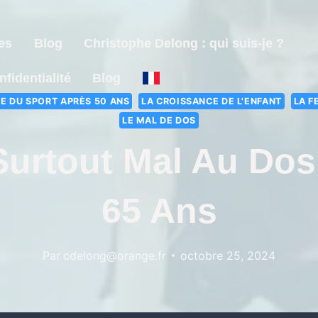
es
Blog
Christophe Delong : qui suis-je ?
nfidentialité
Blog
E DU SPORT APRÈS 50 ANS
LA CROISSANCE DE L'ENFANT
LA F
LE MAL DE DOS
Surtout Mal Au Dos
65 Ans
Par
cdelong@orange.fr
octobre 25, 2024