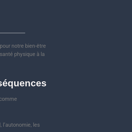
 pour notre bien-être
 santé physique à la
nséquences
rs comme
 l’autonomie, les