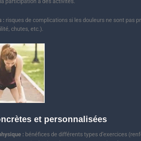
la participation à des activités.
 :
risques de complications si les douleurs ne sont pas p
lité, chutes, etc.).
oncrètes et personnalisées
 physique :
bénéfices de différents types d’exercices (re