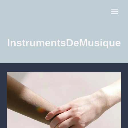
InstrumentsDeMusique