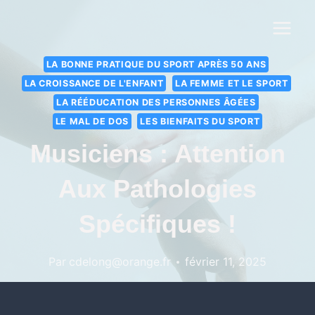
LA BONNE PRATIQUE DU SPORT APRÈS 50 ANS
LA CROISSANCE DE L'ENFANT
LA FEMME ET LE SPORT
LA RÉÉDUCATION DES PERSONNES ÂGÉES
LE MAL DE DOS
LES BIENFAITS DU SPORT
Musiciens : Attention
Aux Pathologies
Spécifiques !
Par
cdelong@orange.fr
février 11, 2025