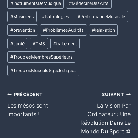
#
InstrumentsDeMusique
#
MédecineDesArts
#
Musiciens
#
Pathologies
#
PerformanceMusicale
#
prevention
#
ProblèmesAuditifs
#
relaxation
#
santé
#
TMS
#
traitement
#
TroublesMembresSupérieurs
#
TroublesMusculoSquelettiques
PRÉCÉDENT
SUIVANT
Les mésos sont
La Vision Par
importants !
Ordinateur : Une
Révolution Dans Le
Monde Du Sport ⚽