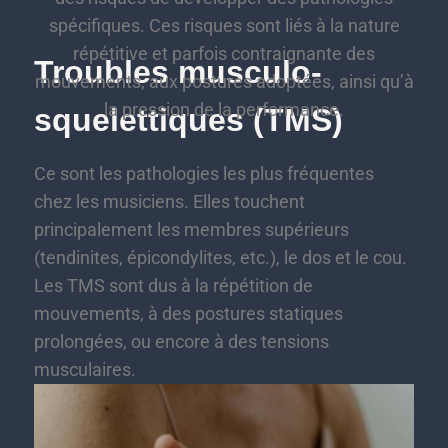
spécifiques. Ces risques sont liés à la nature
répétitive et parfois contraignante des
Troubles musculo-
mouvements, aux postures adoptées, ainsi qu’à
la pression de la performance.
squelettiques (TMS)
Ce sont les pathologies les plus fréquentes
chez les musiciens. Elles touchent
principalement les membres supérieurs
(tendinites, épicondylites, etc.), le dos et le cou.
Les TMS sont dus à la répétition de
mouvements, à des postures statiques
prolongées, ou encore à des tensions
musculaires.