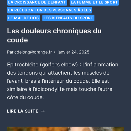
LA CROISSANCE DE L'ENFANT
LA FEMME ET LE SPORT
LA RÉÉDUCATION DES PERSONNES ÂGÉES
LE MAL DE DOS
LES BIENFAITS DU SPORT
Les douleurs chroniques du
coude
Par
cdelong@orange.fr
janvier 24, 2025
Épitrochléite (golfer’s elbow) : L’inflammation
des tendons qui attachent les muscles de
l’avant-bras à l’intérieur du coude. Elle est
similaire à l’épicondylite mais touche l’autre
côté du coude.
LIRE LA SUITE