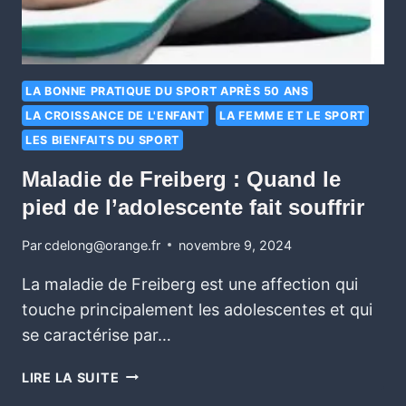
LA BONNE PRATIQUE DU SPORT APRÈS 50 ANS
LA CROISSANCE DE L'ENFANT
LA FEMME ET LE SPORT
LES BIENFAITS DU SPORT
Maladie de Freiberg : Quand le
pied de l’adolescente fait souffrir
Par
cdelong@orange.fr
novembre 9, 2024
La maladie de Freiberg est une affection qui
touche principalement les adolescentes et qui
se caractérise par…
LIRE LA SUITE