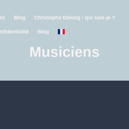
es
Blog
Christophe Delong : qui suis-je ?
nfidentialité
Blog
Musiciens