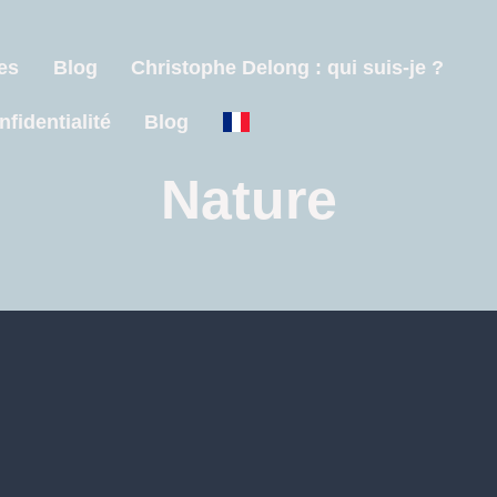
es
Blog
Christophe Delong : qui suis-je ?
nfidentialité
Blog
Nature