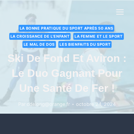
LA BONNE PRATIQUE DU SPORT APRÈS 50 ANS
LA CROISSANCE DE L'ENFANT
LA FEMME ET LE SPORT
LE MAL DE DOS
LES BIENFAITS DU SPORT
Ski De Fond Et Aviron :
Le Duo Gagnant Pour
Une Santé De Fer !
Par
cdelong@orange.fr
octobre 24, 2024