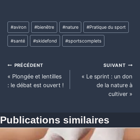
#
aviron
#
bienêtre
#
nature
#
Pratique du sport
#
santé
#
skidefond
#
sportscomplets
PRÉCÉDENT
SUIVANT
« Plongée et lentilles
« Le sprint : un don
: le débat est ouvert !
de la nature à
cultiver »
Publications similaires