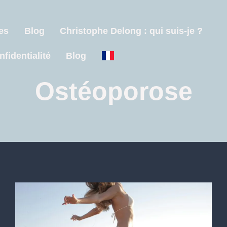
es
Blog
Christophe Delong : qui suis-je ?
nfidentialité
Blog
Ostéoporose