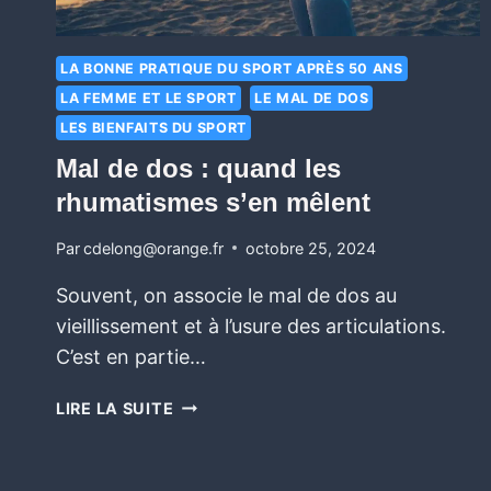
LA BONNE PRATIQUE DU SPORT APRÈS 50 ANS
LA FEMME ET LE SPORT
LE MAL DE DOS
LES BIENFAITS DU SPORT
Mal de dos : quand les
rhumatismes s’en mêlent
Par
cdelong@orange.fr
octobre 25, 2024
Souvent, on associe le mal de dos au
vieillissement et à l’usure des articulations.
C’est en partie…
LIRE LA SUITE