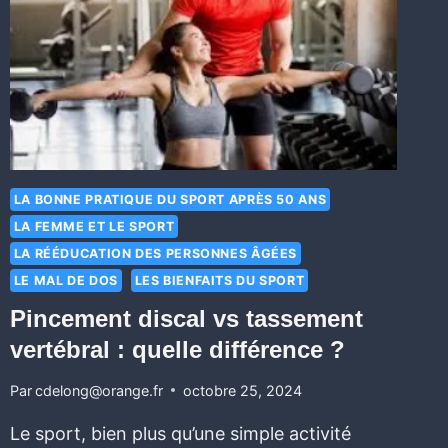
LA BONNE PRATIQUE DU SPORT APRÈS 50 ANS
LA FEMME ET LE SPORT
LA RÉÉDUCATION DES PERSONNES ÂGÉES
LE MAL DE DOS
LES BIENFAITS DU SPORT
Pincement discal vs tassement
vertébral : quelle différence ?
Par
cdelong@orange.fr
octobre 25, 2024
Le sport, bien plus qu’une simple activité