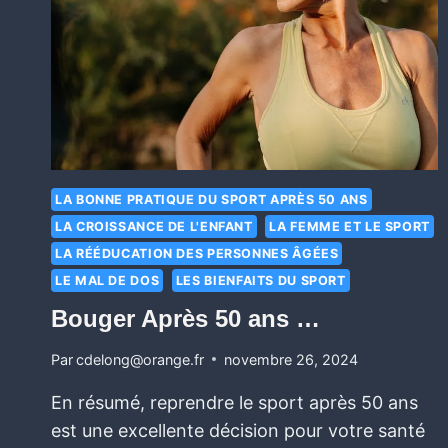
LA BONNE PRATIQUE DU SPORT APRÈS 50 ANS
LA CROISSANCE DE L'ENFANT
LA FEMME ET LE SPORT
LA RÉÉDUCATION DES PERSONNES ÂGÉES
LE MAL DE DOS
LES BIENFAITS DU SPORT
Bouger Après 50 ans …
Par
cdelong@orange.fr
novembre 26, 2024
En résumé, reprendre le sport après 50 ans
est une excellente décision pour votre santé