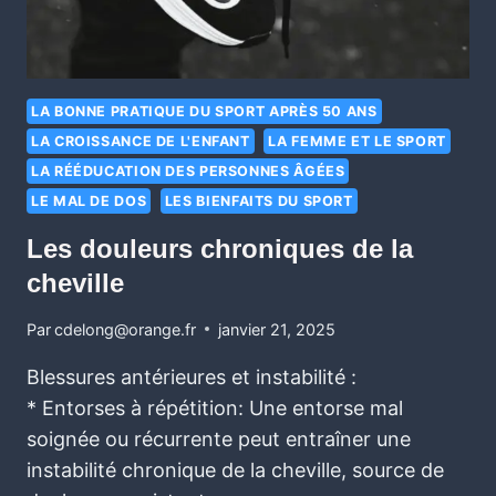
LA BONNE PRATIQUE DU SPORT APRÈS 50 ANS
LA CROISSANCE DE L'ENFANT
LA FEMME ET LE SPORT
LA RÉÉDUCATION DES PERSONNES ÂGÉES
LE MAL DE DOS
LES BIENFAITS DU SPORT
Les douleurs chroniques de la
cheville
Par
cdelong@orange.fr
janvier 21, 2025
Blessures antérieures et instabilité :
* Entorses à répétition: Une entorse mal
soignée ou récurrente peut entraîner une
instabilité chronique de la cheville, source de