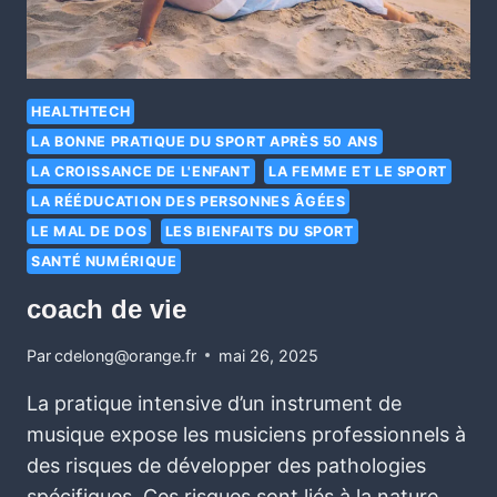
HEALTHTECH
LA BONNE PRATIQUE DU SPORT APRÈS 50 ANS
LA CROISSANCE DE L'ENFANT
LA FEMME ET LE SPORT
LA RÉÉDUCATION DES PERSONNES ÂGÉES
LE MAL DE DOS
LES BIENFAITS DU SPORT
SANTÉ NUMÉRIQUE
coach de vie
Par
cdelong@orange.fr
mai 26, 2025
La pratique intensive d’un instrument de
musique expose les musiciens professionnels à
des risques de développer des pathologies
spécifiques. Ces risques sont liés à la nature