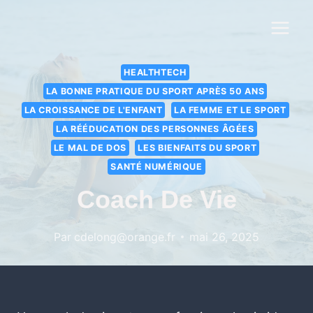
HEALTHTECH
LA BONNE PRATIQUE DU SPORT APRÈS 50 ANS
LA CROISSANCE DE L'ENFANT
LA FEMME ET LE SPORT
LA RÉÉDUCATION DES PERSONNES ÂGÉES
LE MAL DE DOS
LES BIENFAITS DU SPORT
SANTÉ NUMÉRIQUE
Coach De Vie
Par
cdelong@orange.fr
mai 26, 2025