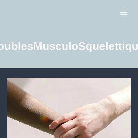
oublesMusculoSquelettiq