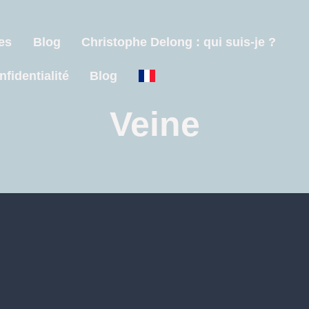
es
Blog
Christophe Delong : qui suis-je ?
nfidentialité
Blog
Veine