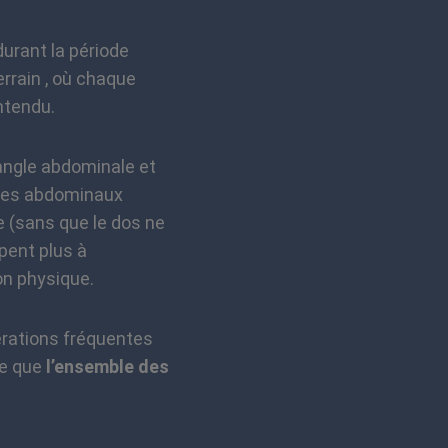
urant la période
rrain , où chaque
entendu.
angle abdominale et
 des abdominaux
e (sans que le dos ne
ipent plus à
ion physique.
érations fréquentes
le que
l’ensemble des