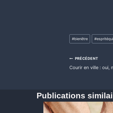
#
bienêtre
#
espritéqu
PRÉCÉDENT
Courir en ville : oui
Publications simila