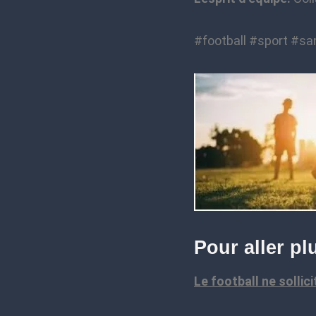
#football #sport #sa
Pour aller pl
Le football ne sollic