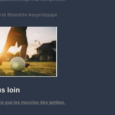
nté #bienêtre #espritéquipe
us loin
ite que les muscles des jambes.