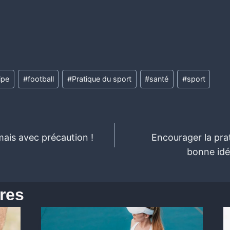
ipe
#
football
#
Pratique du sport
#
santé
#
sport
, mais avec précaution !
Encourager la pra
bonne idé
ires