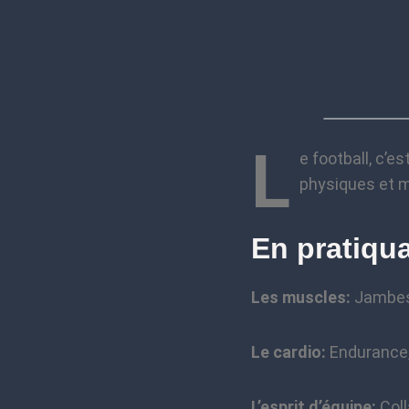
L
e football, c’e
physiques et 
En pratiqua
Les muscles:
Jambes,
Le cardio:
Endurance,
L’esprit d’équipe:
Coll