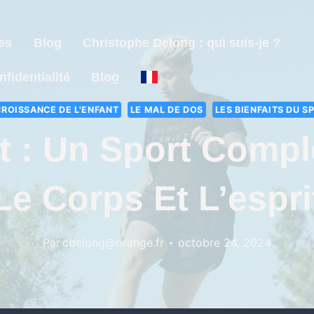
es
Blog
Christophe Delong : qui suis-je ?
nfidentialité
Blog
CROISSANCE DE L'ENFANT
LE MAL DE DOS
LES BIENFAITS DU S
t : Un Sport Compl
Le Corps Et L’espri
Par
cdelong@orange.fr
octobre 24, 2024