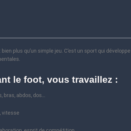
st bien plus qu’un simple jeu. C’est un sport qui développe 
mentales.
nt le foot, vous travaillez :
 bras, abdos, dos…
 vitesse
aboration, esprit de compétition