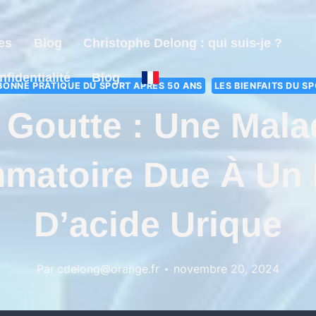
es
Blog
Christophe Delong : qui suis-je ?
nfidentialité
Blog
BONNE PRATIQUE DU SPORT APRÈS 50 ANS
LES BIENFAITS DU S
 Goutte : Une Mala
mmatoire Due À Un
D’acide Urique
Par
cdelong@orange.fr
novembre 20, 2024