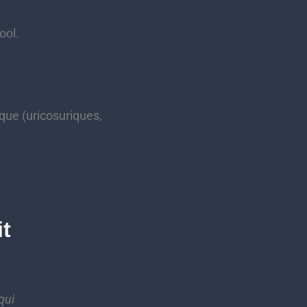
ool.
que (uricosuriques,
it
qui