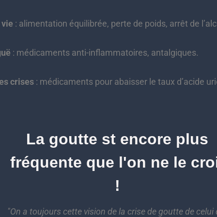
 vie
: alimentation équilibrée, perte de poids, arrêt de l’alc
guë
: médicaments anti-inflammatoires, antalgiques.
es crises
: médicaments pour abaisser le taux d’acide uri
La goutte st encore plus
fréquente que l'on ne le cro
!
"On a toujours cette vision de la crise de goutte de celui 