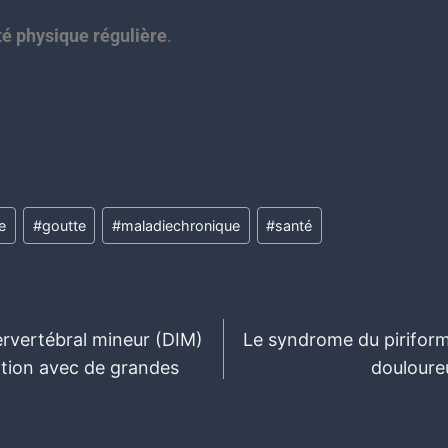
té physique régulière
.
te
#
goutte
#
maladiechronique
#
santé
rvertébral mineur (DIM)
Le syndrome du pirifor
ation avec de grandes
douloure