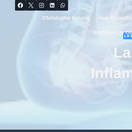
Christophe Delong
Nos Expertis
Politique de co
LA 
La
Infla