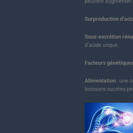
peuvent augmenter l
Surproduction d’aci
Sous-excrétion réna
d’acide urique.
Facteurs génétique
Alimentation
: une c
boissons sucrées peu