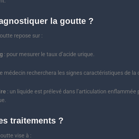
nt.
gnostiquer la goutte ?
outte repose sur :
ng
: pour mesurer le taux d’acide urique.
le médecin recherchera les signes caractéristiques de la 
ire
: un liquide est prélevé dans l’articulation enflammée 
ue.
es traitements ?
outte vise à :