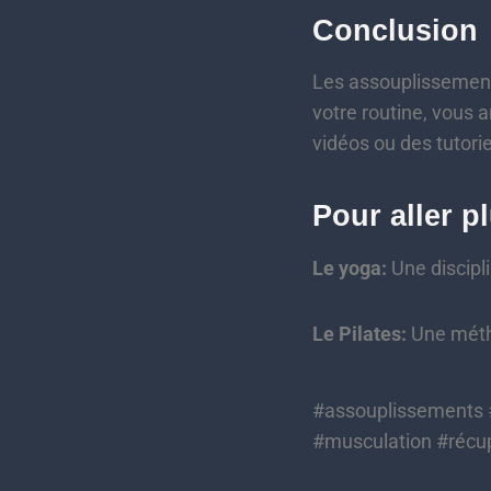
Conclusion
Les assouplissements
votre routine, vous 
vidéos ou des tutori
Pour aller pl
Le yoga:
Une discipli
Le Pilates:
Une métho
#assouplissements #
#musculation #récu