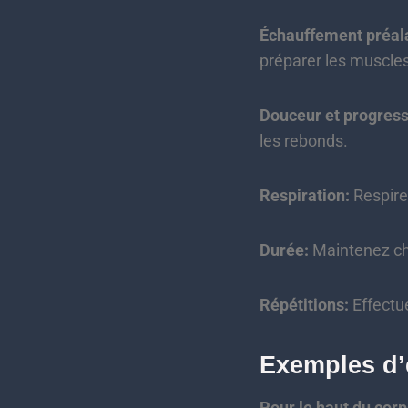
Échauffement préal
préparer les muscles
Douceur et progress
les rebonds.
Respiration:
Respire
Durée:
Maintenez ch
Répétitions:
Effectue
Exemples d’
Pour le haut du corp