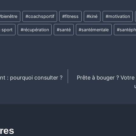
#
bienêtre
#
coachsportif
#
fitness
#
kiné
#
motivation
u sport
#
récupération
#
santé
#
santémentale
#
santéph
ant : pourquoi consulter ?
Prête à bouger ? Votre
ires