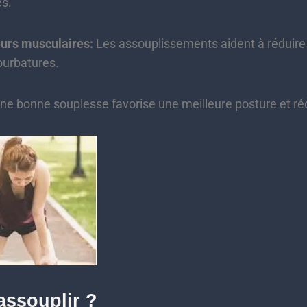
es.
urs musculaires:
Les assouplissements aident à réduire 
ourbatures.
e bonne souplesse favorise une meilleure posture et rédu
ssouplir ?