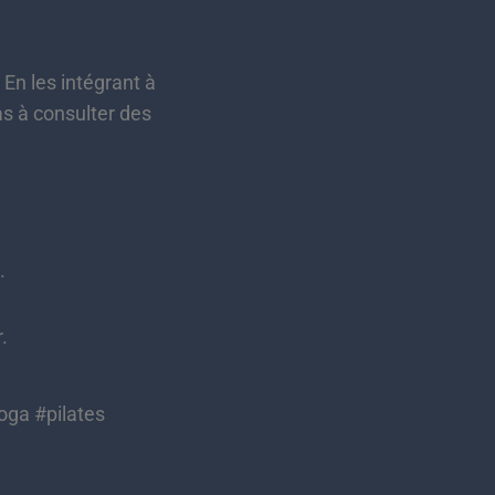
En les intégrant à
as à consulter des
.
.
oga #pilates