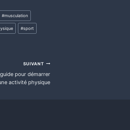
#
musculation
ysique
#
sport
SUIVANT
 guide pour démarrer
une activité physique