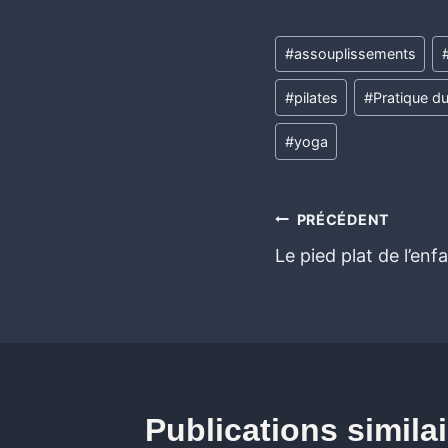
#
assouplissements
#
pilates
#
Pratique d
#
yoga
PRÉCÉDENT
Le pied plat de l’enf
Publications simila