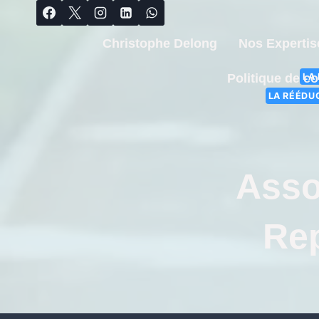
Christophe Delong
Nos Expertis
LA
Politique de co
LA RÉÉDU
Asso
Rep