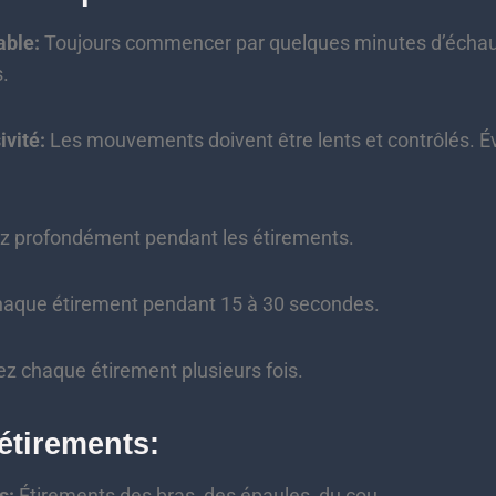
able:
Toujours commencer par quelques minutes d’échau
.
ivité:
Les mouvements doivent être lents et contrôlés. Év
z profondément pendant les étirements.
aque étirement pendant 15 à 30 secondes.
z chaque étirement plusieurs fois.
étirements:
s:
Étirements des bras, des épaules, du cou.