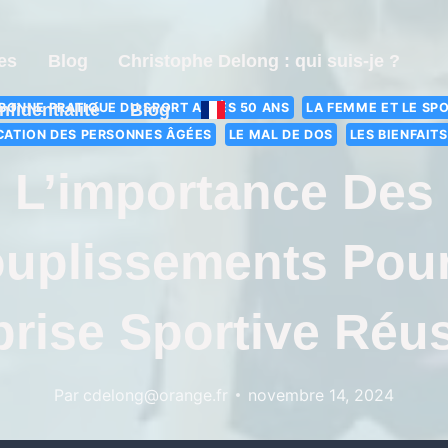
es
Blog
Christophe Delong : qui suis-je ?
 BONNE PRATIQUE DU SPORT APRÈS 50 ANS
LA FEMME ET LE SP
nfidentialité
Blog
CATION DES PERSONNES ÂGÉES
LE MAL DE DOS
LES BIENFAIT
L’importance Des
uplissements Pou
rise Sportive Réu
Par
cdelong@orange.fr
novembre 14, 2024