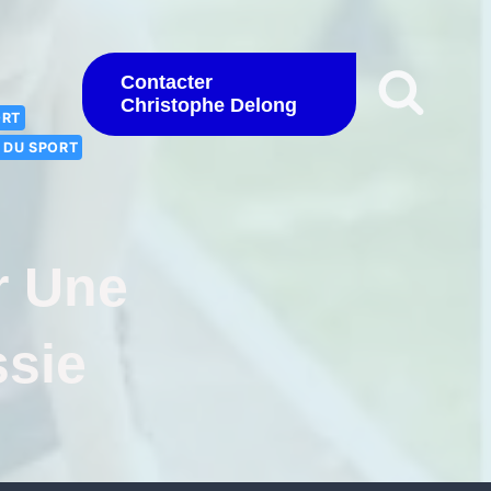
Contacter
Christophe Delong
ORT
S DU SPORT
r Une
ssie