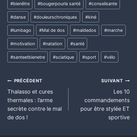
#
bienêtre
#
bougerpourla santé
#
conseilsante
#
danse
#
douleurschroniques
#
kiné
#
lumbago
#
Mal de dos
#
maldedos
#
marche
#
motivation
#
natation
#
santé
#
santeetbienetre
#
sciatique
#
sport
#
vélo
PRÉCÉDENT
SUIVANT
Thalasso et cures
Les 10
thermales : l’arme
commandements
secrète contre le mal
pour être stylée ET
de dos !
sportive