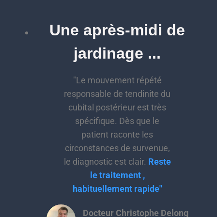
Une après-midi de
jardinage ...
"Le mouvement répété
responsable de tendinite du
cubital postérieur est très
spécifique. Dès que le
patient raconte les
circonstances de survenue,
le diagnostic est clair.
Reste
le traitement ,
habituellement rapide"
Docteur Christophe Delong