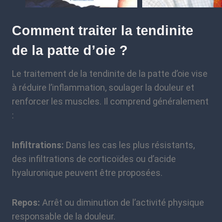
Comment traiter la tendinite
de la patte d’oie ?
Le traitement de la tendinite de la patte d’oie vise
à réduire l’inflammation, soulager la douleur et
renforcer les muscles. Il comprend généralement
:
Infiltrations:
Dans les cas les plus résistants,
des infiltrations de corticoïdes ou d’acide
hyaluronique peuvent être proposées.
Repos:
Arrêt ou diminution de l’activité physique
responsable de la douleur.