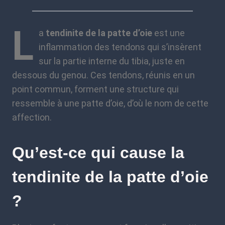
L
a
tendinite de la patte d’oie
est une
inflammation des tendons qui s’insèrent
sur la partie interne du tibia, juste en
dessous du genou. Ces tendons, réunis en un
point commun, forment une structure qui
ressemble à une patte d’oie, d’où le nom de cette
affection.
Qu’est-ce qui cause la
tendinite de la patte d’oie
?