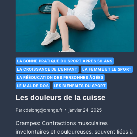
LA BONNE PRATIQUE DU SPORT APRÈS 50 ANS
LA CROISSANCE DE L'ENFANT
LA FEMME ET LE SPORT
LA RÉÉDUCATION DES PERSONNES ÂGÉES
LE MAL DE DOS
LES BIENFAITS DU SPORT
Les douleurs de la cuisse
Par
cdelong@orange.fr
janvier 24, 2025
Crampes: Contractions musculaires
involontaires et douloureuses, souvent liées à