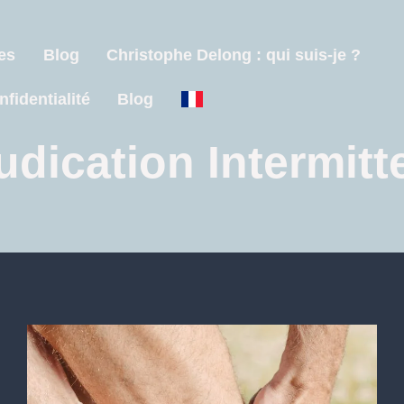
es
Blog
Christophe Delong : qui suis-je ?
nfidentialité
Blog
udication Intermitt