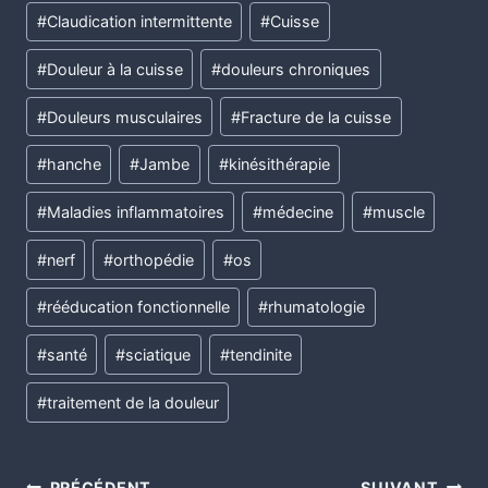
#
Claudication intermittente
#
Cuisse
#
Douleur à la cuisse
#
douleurs chroniques
#
Douleurs musculaires
#
Fracture de la cuisse
#
hanche
#
Jambe
#
kinésithérapie
#
Maladies inflammatoires
#
médecine
#
muscle
#
nerf
#
orthopédie
#
os
#
rééducation fonctionnelle
#
rhumatologie
#
santé
#
sciatique
#
tendinite
#
traitement de la douleur
PRÉCÉDENT
SUIVANT