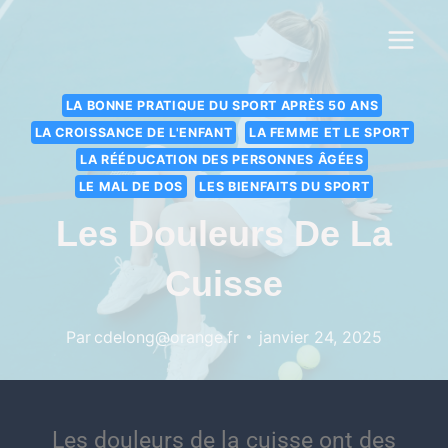
LA BONNE PRATIQUE DU SPORT APRÈS 50 ANS
LA CROISSANCE DE L'ENFANT
LA FEMME ET LE SPORT
LA RÉÉDUCATION DES PERSONNES ÂGÉES
LE MAL DE DOS
LES BIENFAITS DU SPORT
Les Douleurs De La
Cuisse
Par
cdelong@orange.fr
janvier 24, 2025
Les douleurs de la cuisse ont des