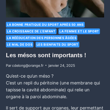
LA BONNE PRATIQUE DU SPORT APRÈS 50 ANS
LA CROISSANCE DE L'ENFANT
LA FEMME ET LE SPORT
LA RÉÉDUCATION DES PERSONNES ÂGÉES
LE MAL DE DOS
LES BIENFAITS DU SPORT
Les mésos sont importants !
Par
cdelong@orange.fr
janvier 24, 2025
Qu’est-ce qu’un méso ?
C’est un repli du péritoine (une membrane qui
tapisse la cavité abdominale) qui relie un
organe à la paroi abdominale.
Il sert de support aux organes, leur permettant