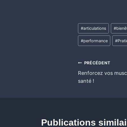
#
articulations
#
bienê
#
performance
#
Prat
PRÉCÉDENT
Renforcez vos muscl
santé !
Publications simila