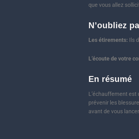
que vous allez sollici
N’oubliez p
Les étirements:
Ils 
L’écoute de votre co
En résumé
L’échauffement est u
prévenir les blessur
avant de vous lancer