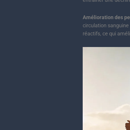
Amélioration des p
circulation sanguine
réactifs, ce qui amé