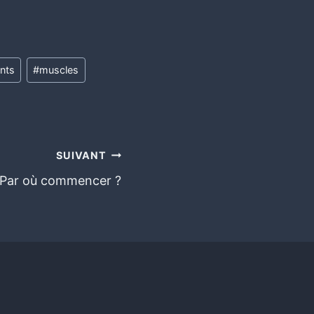
nts
#
muscles
SUIVANT
: Par où commencer ?