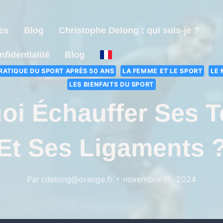
es
Blog
Christophe Delong : qui suis-je ?
nfidentialité
Blog
RATIQUE DU SPORT APRÈS 50 ANS
LA FEMME ET LE SPORT
LE 
LES BIENFAITS DU SPORT
oi Échauffer Ses 
Et Ses Ligaments 
Par
cdelong@orange.fr
novembre 15, 2024