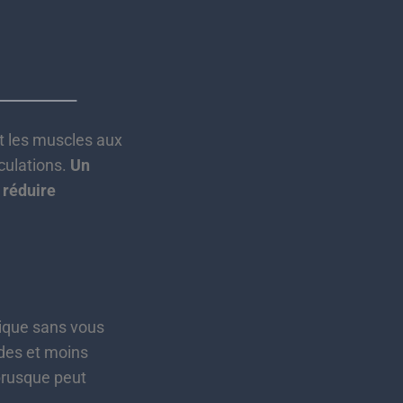
nt les muscles aux
iculations.
Un
 réduire
ique sans vous
ides et moins
 brusque peut