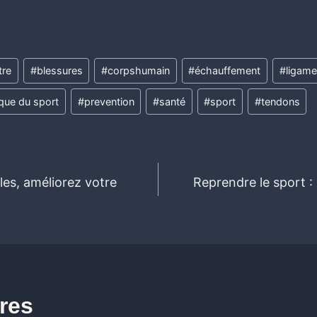
tre
#
blessures
#
corpshumain
#
échauffement
#
ligame
ique du sport
#
prevention
#
santé
#
sport
#
tendons
es, améliorez votre
Reprendre le sport 
ires