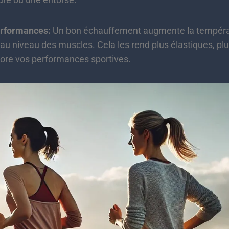
erformances:
Un bon échauffement augmente la températu
 au niveau des muscles. Cela les rend plus élastiques, plu
liore vos performances sportives.