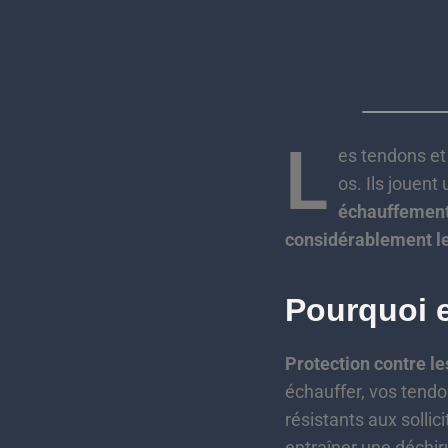
L
es tendons et
os. Ils jouent 
échauffement 
considérablement le
Pourquoi e
Protection contre le
échauffer, vos tendon
résistants aux solli
entraîner une déchir