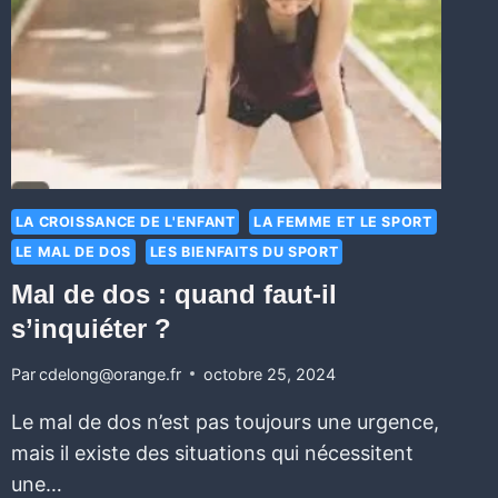
LA CROISSANCE DE L'ENFANT
LA FEMME ET LE SPORT
LE MAL DE DOS
LES BIENFAITS DU SPORT
Mal de dos : quand faut-il
s’inquiéter ?
Par
cdelong@orange.fr
octobre 25, 2024
Le mal de dos n’est pas toujours une urgence,
mais il existe des situations qui nécessitent
une…