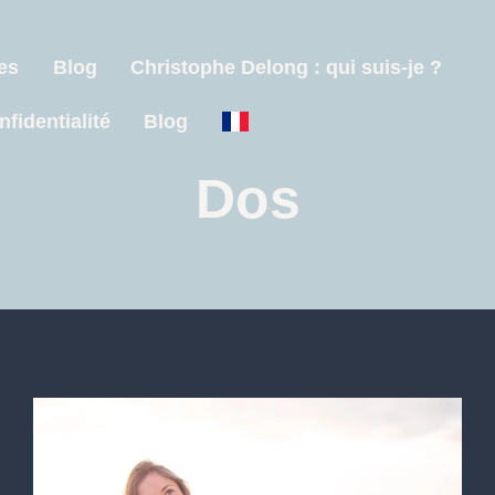
es
Blog
Christophe Delong : qui suis-je ?
nfidentialité
Blog
Dos