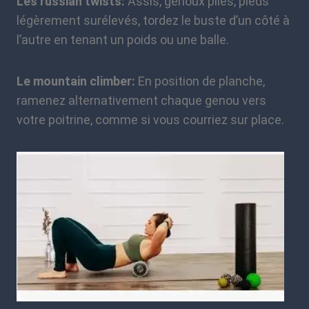
Les russian twists:
Assis, genoux pliés, pieds
légèrement surélevés, tordez le buste d’un côté à
l’autre en tenant un poids ou une balle.
Le mountain climber:
En position de planche,
ramenez alternativement chaque genou vers
votre poitrine, comme si vous courriez sur place.