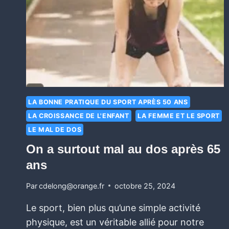
LA BONNE PRATIQUE DU SPORT APRÈS 50 ANS
LA CROISSANCE DE L'ENFANT
LA FEMME ET LE SPORT
LE MAL DE DOS
On a surtout mal au dos après 65
ans
Par
cdelong@orange.fr
octobre 25, 2024
Le sport, bien plus qu’une simple activité
physique, est un véritable allié pour notre