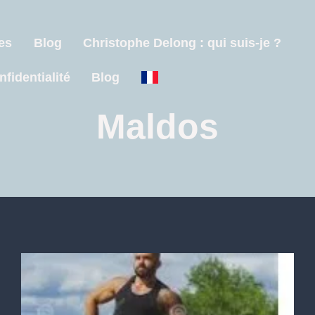
es
Blog
Christophe Delong : qui suis-je ?
nfidentialité
Blog
Maldos