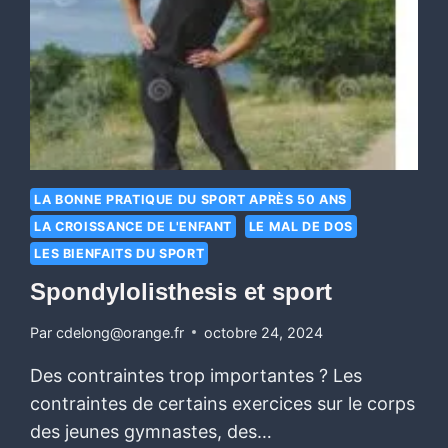
LA BONNE PRATIQUE DU SPORT APRÈS 50 ANS
LA CROISSANCE DE L'ENFANT
LE MAL DE DOS
LES BIENFAITS DU SPORT
Spondylolisthesis et sport
Par
cdelong@orange.fr
octobre 24, 2024
Des contraintes trop importantes ? Les
contraintes de certains exercices sur le corps
des jeunes gymnastes, des…