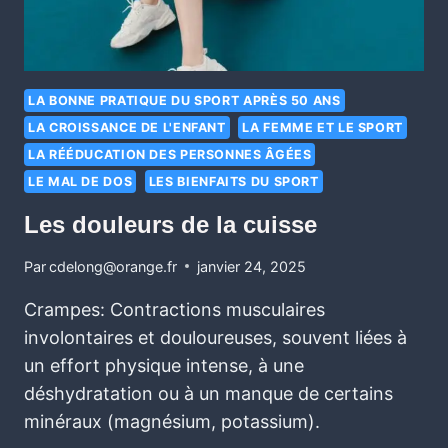
LA BONNE PRATIQUE DU SPORT APRÈS 50 ANS
LA CROISSANCE DE L'ENFANT
LA FEMME ET LE SPORT
LA RÉÉDUCATION DES PERSONNES ÂGÉES
LE MAL DE DOS
LES BIENFAITS DU SPORT
Les douleurs de la cuisse
Par
cdelong@orange.fr
janvier 24, 2025
Crampes: Contractions musculaires
involontaires et douloureuses, souvent liées à
un effort physique intense, à une
déshydratation ou à un manque de certains
minéraux (magnésium, potassium).