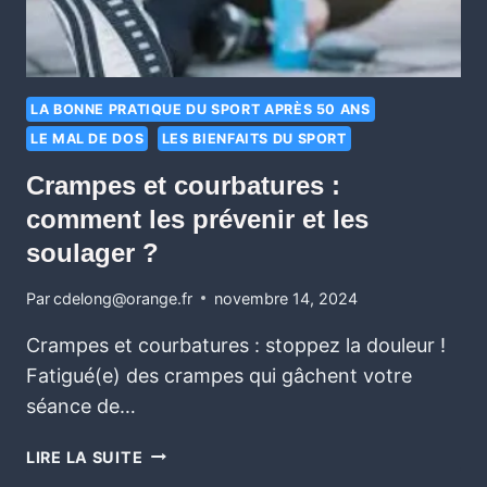
LA BONNE PRATIQUE DU SPORT APRÈS 50 ANS
LE MAL DE DOS
LES BIENFAITS DU SPORT
Crampes et courbatures :
comment les prévenir et les
soulager ?
Par
cdelong@orange.fr
novembre 14, 2024
Crampes et courbatures : stoppez la douleur ! ️‍
Fatigué(e) des crampes qui gâchent votre
séance de…
LIRE LA SUITE