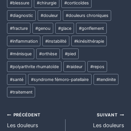
#
blessure
#
chirurgie
#
corticoïdes
#
diagnostic
#
douleur
#
douleurs chroniques
#
fracture
#
genou
#
glace
#
gonflement
#
inflammation
#
instabilité
#
kinésithérapie
#
ménisque
#
orthèse
#
pied
#
polyarthrite rhumatoïde
#
raideur
#
repos
#
santé
#
syndrome fémoro-patellaire
#
tendinite
#
traitement
PRÉCÉDENT
SUIVANT
Les douleurs
Les douleurs