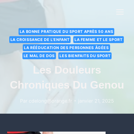
LA BONNE PRATIQUE DU SPORT APRÈS 50 ANS
LA CROISSANCE DE L'ENFANT
LA FEMME ET LE SPORT
LA RÉÉDUCATION DES PERSONNES ÂGÉES
LE MAL DE DOS
LES BIENFAITS DU SPORT
Les Douleurs
Chroniques Du Genou
Par
cdelong@orange.fr
janvier 21, 2025