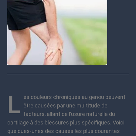
L
es douleurs chroniques au genou peuvent
être causées par une multitude de
facteurs, allant de l’usure naturelle du
cartilage à des blessures plus spécifiques. Voici
quelques-unes des causes les plus courantes