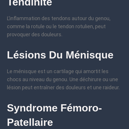
Tendinite
L’inflammation des tendons autour du genou,
comme la rotule ou le tendon rotulien, peut
provoquer des douleurs.
Lésions Du Ménisqu
E
Le ménisque est un cartilage qui amortit les
chocs au niveau du genou. Une déchirure ou une
lésion peut entraîner des douleurs et une raideur.
Syndrome Fémoro-
Patellaire