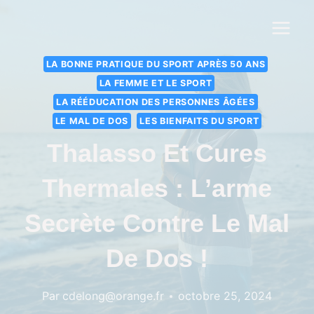
LA BONNE PRATIQUE DU SPORT APRÈS 50 ANS
LA FEMME ET LE SPORT
LA RÉÉDUCATION DES PERSONNES ÂGÉES
LE MAL DE DOS
LES BIENFAITS DU SPORT
Thalasso Et Cures
Thermales : L’arme
Secrète Contre Le Mal
De Dos !
Par
cdelong@orange.fr
octobre 25, 2024