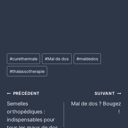
#
curethermale
#
Mal de dos
#
maldedos
#
thalassotherapie
PRÉCÉDENT
SUIVANT
Semelles
Mal de dos ? Bougez
orthopédiques :
! ‍
indispensables pour
tous les maux de dos