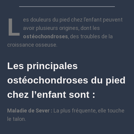
L
es douleurs du pied chez l’enfant peuvent
avoir plusieurs origines, dont les
ostéochondroses
, des troubles de la
croissance osseuse.
Les principales
ostéochondroses du pied
chez l’enfant sont :
Maladie de Sever :
La plus fréquente, elle touche
le talon.