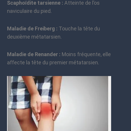
Scaphoïdite tarsienne :
Atteinte de l’os
naviculaire du pied.
Maladie de Freiberg :
Touche la tête du
deuxième métatarsien.
Maladie de Renander :
Moins fréquente, elle
affecte la tête du premier métatarsien.