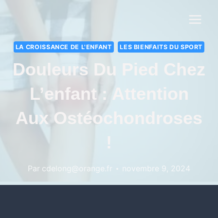
LA CROISSANCE DE L'ENFANT
LES BIENFAITS DU SPORT
Douleurs Du Pied Chez
L’enfant : Attention
Aux Ostéochondroses
!
Par
cdelong@orange.fr
novembre 9, 2024