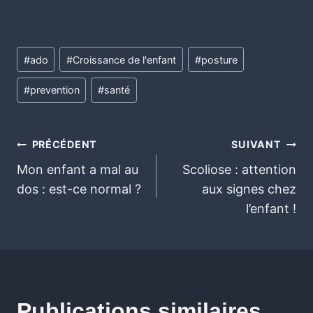
#
ado
#
Croissance de l'enfant
#
posture
#
prevention
#
santé
PRÉCÉDENT
SUIVANT
Mon enfant a mal au
Scoliose : attention
dos : est-ce normal ?
aux signes chez
l’enfant !
Publications similaires