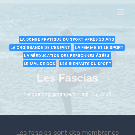
LA BONNE PRATIQUE DU SPORT APRÈS 50 ANS
LA CROISSANCE DE L'ENFANT
LA FEMME ET LE SPORT
LA RÉÉDUCATION DES PERSONNES ÂGÉES
LE MAL DE DOS
LES BIENFAITS DU SPORT
Les Fascias
Par
cdelong@orange.fr
mai 26, 2025
Les fascias sont des membranes