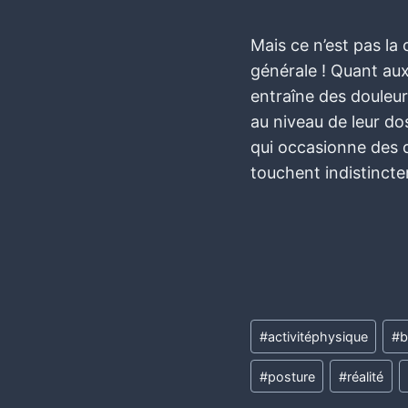
Mais ce n’est pas la
générale ! Quant aux
entraîne des douleu
au niveau de leur d
qui occasionne des d
touchent indistincte
#
activitéphysique
#
b
#
posture
#
réalité