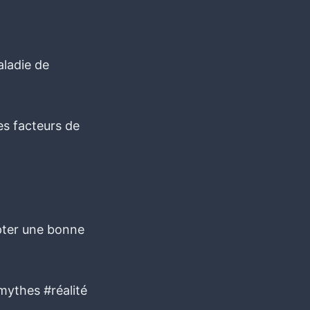
aladie de
es facteurs de
opter une bonne
mythes #réalité