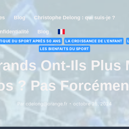
es
Blog
Christophe Delong : qui suis-je ?
nfidentialité
Blog
TIQUE DU SPORT APRÈS 50 ANS
LA CROISSANCE DE L'ENFANT
LES BIENFAITS DU SPORT
ands Ont-Ils Plus
os ? Pas Forcément
Par
cdelong@orange.fr
octobre 25, 2024