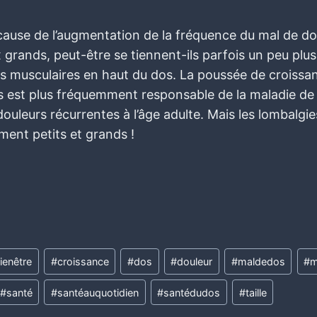
 cause de l’augmentation de la fréquence du mal de do
 grands, peut-être se tiennent-ils parfois un peu plus
rs musculaires en haut du dos. La poussée de croissa
os est plus fréquemment responsable de la maladie d
ouleurs récurrentes à l’âge adulte. Mais les lombalgi
ment petits et grands !
ienêtre
#
croissance
#
dos
#
douleur
#
maldedos
#
m
#
santé
#
santéauquotidien
#
santédudos
#
taille