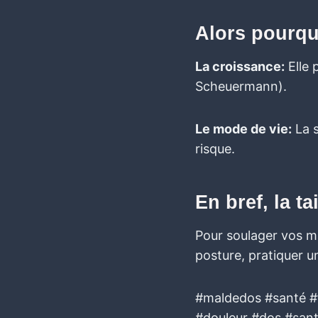
Alors pourqu
La croissance:
Elle 
Scheuermann).
Le mode de vie:
La s
risque.
En bref, la ta
Pour soulager vos ma
posture, pratiquer un
#maldedos #santé #t
#douleur #dos #sant