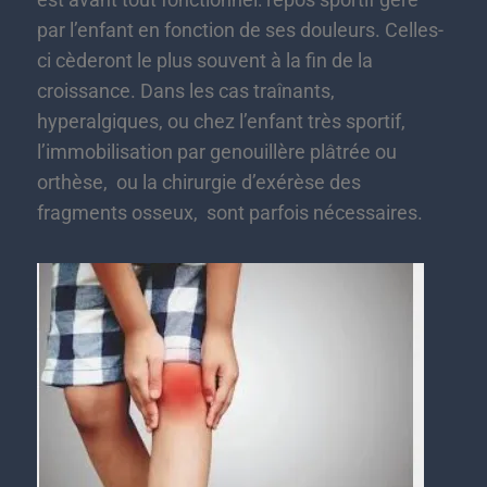
par l’enfant en fonction de ses douleurs. Celles-
ci cèderont le plus souvent à la fin de la
croissance. Dans les cas traînants,
hyperalgiques, ou chez l’enfant très sportif,
l’immobilisation par genouillère plâtrée ou
orthèse, ou la chirurgie d’exérèse des
fragments osseux, sont parfois nécessaires.