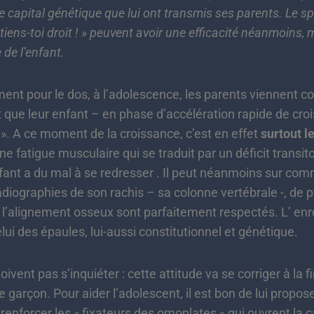
e capital génétique que lui ont transmis ses parents. Le sp
tiens-toi droit ! » peuvent avoir une efficacité néanmoins, m
de l’enfant.
t pour le dos, à l’adolescence, les parents viennent co
t que leur enfant – en phase d’accélération rapide de cro
 ». A ce moment de la croissance, c’est en effet
surtout l
ne fatigue musculaire qui se traduit par un déficit transi
nfant a du mal à se redresser . Il peut néanmoins sur comm
adiographies de son rachis – sa colonne vertébrale -, de p
t l’alignement osseux sont parfaitement respectés. L’ en
ui des épaules, lui-aussi constitutionnel et génétique.
nt pas s’inquiéter : cette attitude va se corriger à la fi
e garçon. Pour aider l’adolescent, il est bon de lui propo
 renforcer les « fixateurs des omoplates » qui ouvrent la 