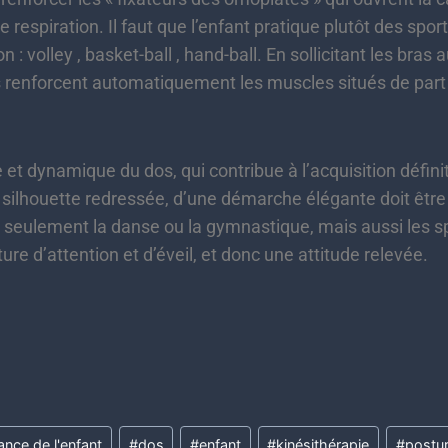
e respiration. Il faut que l’enfant pratique plutôt des spo
n : volley , basket-ball , hand-ball. En sollicitant les bra
ts renforcent automatiquement les muscles situés de part 
 dynamique du dos, qui contribue à l’acquisition définit
silhouette redressée, d’une démarche élégante doit être tr
 seulement la danse ou la gymnastique, mais aussi les spo
re d’attention et d’éveil, et donc une attitude relevée.
ance de l'enfant
#
dos
#
enfant
#
kinésithérapie
#
postu