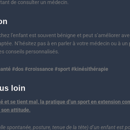
ortant de consulter un médecin.
on
hez l’enfant est souvent bénigne et peut s’améliorer ave
aptée. N’hésitez pas à en parler à votre médecin ou à un
es conseils personnalisés.
anté #dos #croissance #sport #kinésithérapie
lus loin
té et se tient mal, la pratique d’un sport en extension co
 son attitude.
elle spontanée, posture, tenue de la tête) d’un enfant est p