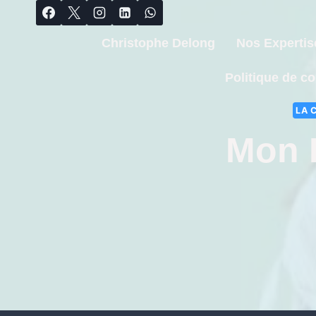
Christophe Delong
Nos Expertis
Politique de co
LA 
Mon E