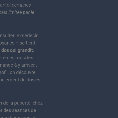
ort et certaines
ais limitée par le
nsulter le médecin
issance – se tient
e dos qui grandit
.
toire des muscles
ande à y arriver .
rofil, on découvre
roulement du dos est
n de la puberté, chez
ser des séances de
cage thoracique, et