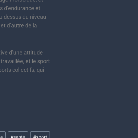
rts d’endurance et
s au dessus du niveau
et d’autre de la
ive d’une attitude
availlée, et le sport
rts collectifs, qui
re
#
santé
#
sport