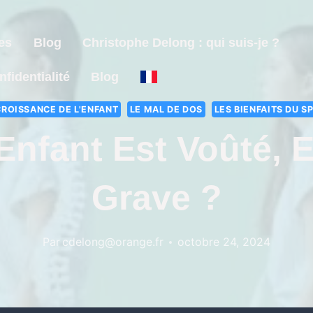
es
Blog
Christophe Delong : qui suis-je ?
nfidentialité
Blog
CROISSANCE DE L'ENFANT
LE MAL DE DOS
LES BIENFAITS DU S
nfant Est Voûté, 
Grave ?
Par
cdelong@orange.fr
octobre 24, 2024