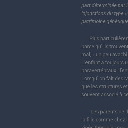
part déterminée par l
injonctions du type « 
patrimoine génétique 
Plus particulièremen
parce qu’ ils trouven
mal, « un peu avachi
L’enfant a toujours u
paravertébraux : l’e
Lorsqu’ on fait des r
que les structures e
souvent associé à cel
Les parents ne doive
la fille comme chez l
kinésithérapie : pour