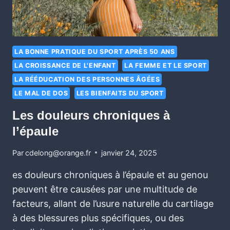
LA BONNE PRATIQUE DU SPORT APRÈS 50 ANS
LA CROISSANCE DE L'ENFANT
LA FEMME ET LE SPORT
LA RÉÉDUCATION DES PERSONNES ÂGÉES
LE MAL DE DOS
LES BIENFAITS DU SPORT
Les douleurs chroniques à
l’épaule
Par
cdelong@orange.fr
janvier 24, 2025
es douleurs chroniques à l’épaule et au genou
peuvent être causées par une multitude de
facteurs, allant de l’usure naturelle du cartilage
à des blessures plus spécifiques, ou des