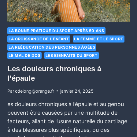
LA BONNE PRATIQUE DU SPORT APRÈS 50 ANS
LA CROISSANCE DE L'ENFANT
LA FEMME ET LE SPORT
LA RÉÉDUCATION DES PERSONNES ÂGÉES
LE MAL DE DOS
LES BIENFAITS DU SPORT
Les douleurs chroniques à
l’épaule
Par
cdelong@orange.fr
janvier 24, 2025
es douleurs chroniques à l’épaule et au genou
peuvent être causées par une multitude de
facteurs, allant de l’usure naturelle du cartilage
à des blessures plus spécifiques, ou des