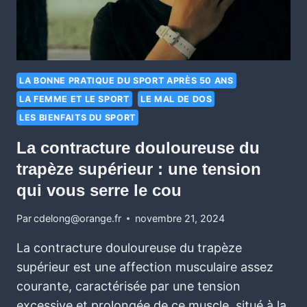
LA BONNE PRATIQUE DU SPORT APRÈS 50 ANS
LA FEMME ET LE SPORT
LE MAL DE DOS
LES BIENFAITS DU SPORT
La contracture douloureuse du
trapèze supérieur : une tension
qui vous serre le cou
Par
cdelong@orange.fr
novembre 21, 2024
La contracture douloureuse du trapèze
supérieur est une affection musculaire assez
courante, caractérisée par une tension
excessive et prolongée de ce muscle, situé à la